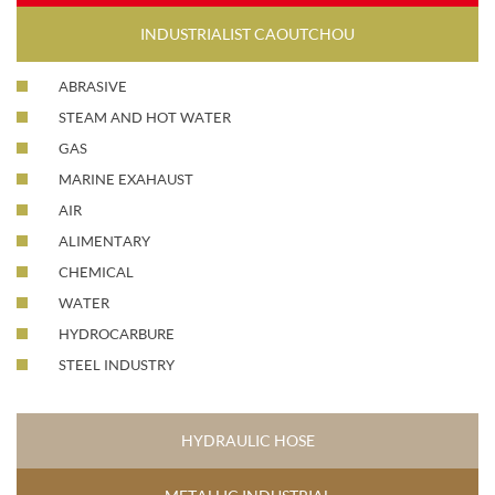
INDUSTRIALIST CAOUTCHOU
ABRASIVE
STEAM AND HOT WATER
GAS
MARINE EXAHAUST
AIR
ALIMENTARY
CHEMICAL
WATER
HYDROCARBURE
STEEL INDUSTRY
HYDRAULIC HOSE