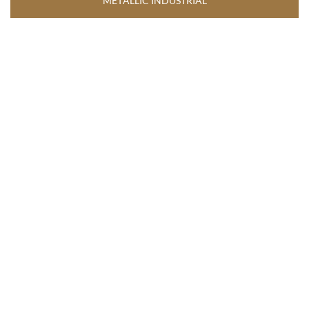
METALLIC INDUSTRIAL
COMPOSITE
POLYMIDE
ABRASIVE
GASOILE METAL BRAID
DOUILLE
FEMALE CRIMPED ELBOW
FEMALE CRIMPED LAW
MALE CRIMPED RIGHT