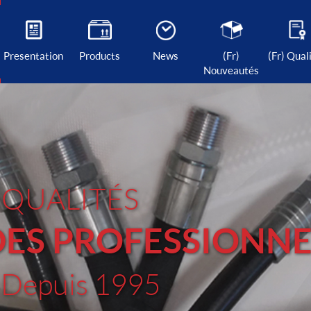
Presentation
Products
News
(Fr)
(Fr) Qual
Nouveautés
 QUALITÉS
DES PROFESSIONNE
Depuis 1995